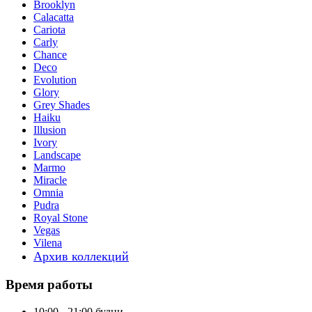
Brooklyn
Calacatta
Cariota
Carly
Chance
Deco
Evolution
Glory
Grey Shades
Haiku
Illusion
Ivory
Landscape
Marmo
Miracle
Omnia
Pudra
Royal Stone
Vegas
Vilena
Архив коллекций
Время работы
10:00 - 21:00 будни