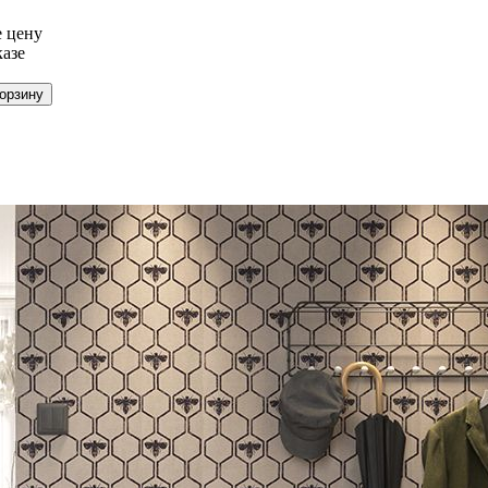
 цену
казе