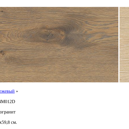
Бежевый
»
K4M012D
огранит
x59,8 см.