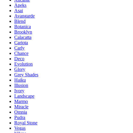
Apeks
Asai
Avangarde
Blend
Botanica
Brooklyn
Calacatta
Cariota
Carly
Chance
Deco
Evolution
Glory
Grey Shades
Haiku
Illusion
Ivory
Landscape
Marmo
Miracle
Omnia
Pudra
Royal Stone
Vegas