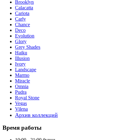
Brooklyn
Calacatta
Cariota
Carly
Chance
Deco
Evolution
Glory
Grey Shades
Haiku
Illusion
Ivory
Landscape
Marmo
Miracle
Omnia
Pudra
Royal Stone
Vegas
Vilena
Архив коллекций
Время работы
10:00 - 21:00 будни