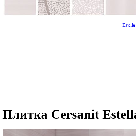
Estell
Плитка Cersanit Estell