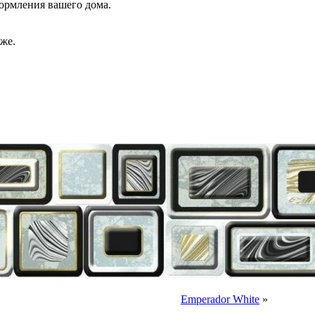
оформления вашего дома.
же.
Emperador White
»