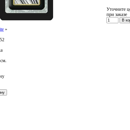
Уточните ц
при заказе
te
»
52
ка
 см.
ну