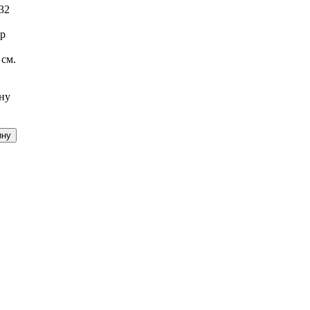
32
р
 см.
ну