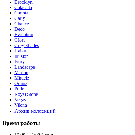
Brooklyn
Calacatta
Cariota
Carly
Chance
Deco
Evolution
Glory
Grey Shades
Haiku
Illusion
Ivory
Landscape
Marmo
Miracle
Omnia
Pudra
Royal Stone
Vegas
Vilena
Архив коллекций
Время работы
10:00 - 21:00 будни