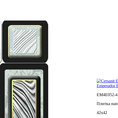
Emperador 
EM4E052-4
Плитка нап
42x42