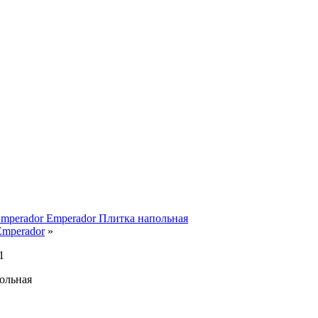
Emperador
»
1
ольная